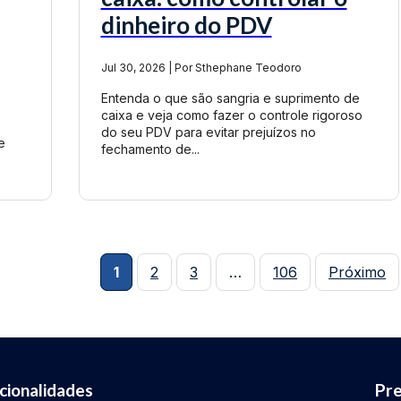
dinheiro do PDV
Jul 30, 2026 | Por Sthephane Teodoro
Entenda o que são sangria e suprimento de
caixa e veja como fazer o controle rigoroso
do seu PDV para evitar prejuízos no
e
fechamento de...
1
2
3
…
106
Próximo
cionalidades
Pre