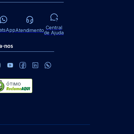
Central
atsApp
Atendimento
de Ajuda
a-nos
ÓTIMO