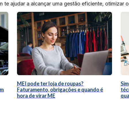
te ajudar a alcançar uma gestão eficiente, otimizar 
MEI pode ter loja de roupas?
Sim
um
Faturamento, obrigações e quando é
téc
hora de virar ME
qua