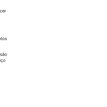
cer
u
ntos
 são
iço