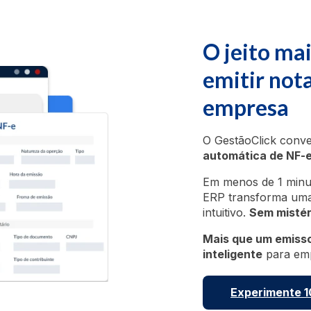
O jeito mai
emitir nota
empresa
O GestãoClick conve
automática de NF-
Em menos de 1 minut
ERP transforma uma 
intuitivo.
Sem mistér
Mais que um emisso
inteligente
para emp
Experimente 10