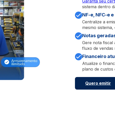
Garanta seu certi
sistema dentro d
NF-e, NFC-e e
Centralize a emis
mesmo sistema, 
Notas geradas
Gere nota fiscal
fluxo de vendas 
Financeiro atu
Atualize o finan
plano de custos 
Quero emitir