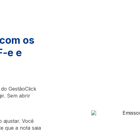
 com os
F-e e
do GestãoClick
ir. Sem abrir
 ajustar. Você
te que a nota saia