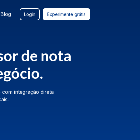
Blog
Login
Experimente grátis
sor de nota
egócio.
 com integração direta
ais.