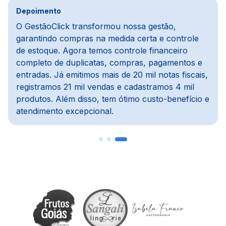
Depoimento
Na parte financeira, a mudança foi da água para
o vinho, melhoramos cerca de 80%. Usávamos
um ERP defasado, e com o GestãoClick tudo ficou
mais dinâmico e automático. O módulo de pedidos
e PDV é prático, e o módulo de compras é um
dos meus preferidos, pois importa notas, concilia
com o financeiro e agiliza todo o processo.