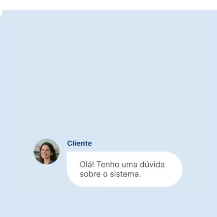
Emita suas notas com a
tranquilidade de um
suporte especializado
Equipe experiente em emissão de notas
Suporte rápido
para dúvidas e correções
Assistência completa
sem custos extras