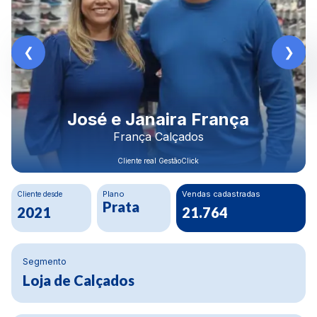
Rodrigo Morais
Construbeto Materiais LTDA
Cliente real GestãoClick
Cliente desde
Plano
Crescimento Financeiro
Ouro
80%
2020
Segmento
Materiais de construção