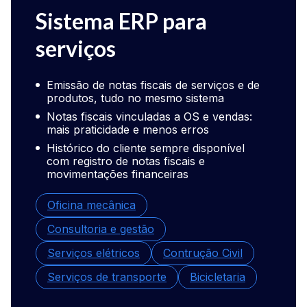
Sistema ERP para
Sis
serviços
com
Emissão de notas fiscais de serviços e de
Mais
produtos, tudo no mesmo sistema
emit
após
Notas fiscais vinculadas a OS e vendas:
mais praticidade e menos erros
Inte
tran
Histórico do cliente sempre disponível
com registro de notas fiscais e
Certi
movimentações financeiras
váli
Oficina mecânica
Loja
Consultoria e gestão
Loja
Serviços elétricos
Contrução Civil
Depó
Serviços de transporte
Bicicletaria
Dist