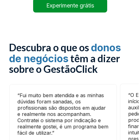
Experimente grátis
Descubra o que os
donos
têm a dizer
de negócios
sobre o GestãoClick
“O E
“Fui muito bem atendida e as minhas
iníc
dúvidas foram sanadas, os
auxi
profissionais são dispostos em ajudar
pedi
e realmente nos acompanham.
prod
Contratei o sistema por indicação e
fina
realmente gostei, é um programa bem
intui
fácil de utilizar.”
pres