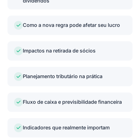
dividendos
Google Calendar
Como a nova regra pode afetar seu lucro
Enviamos um e-mail de confirmação com mais detalhes
para você. Até lá!
Fechar janela
Impactos na retirada de sócios
Planejamento tributário na prática
Fluxo de caixa e previsibilidade financeira
Indicadores que realmente importam