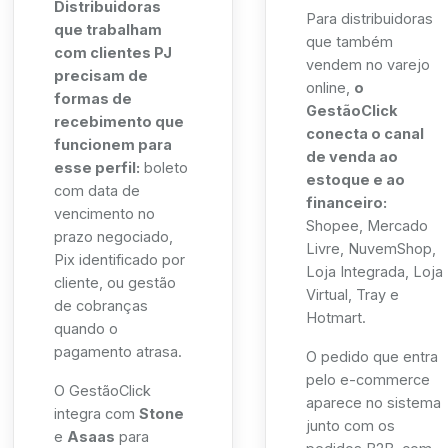
Distribuidoras
Para distribuidoras
que trabalham
que também
com clientes PJ
vendem no varejo
precisam de
online,
o
formas de
GestãoClick
recebimento que
conecta o canal
funcionem para
de venda ao
esse perfil:
boleto
estoque e ao
com data de
financeiro:
vencimento no
Shopee, Mercado
prazo negociado,
Livre, NuvemShop,
Pix identificado por
Loja Integrada, Loja
cliente, ou gestão
Virtual, Tray e
de cobranças
Hotmart.
quando o
pagamento atrasa.
O pedido que entra
pelo e-commerce
O GestãoClick
aparece no sistema
integra com
Stone
junto com os
e
Asaas
para