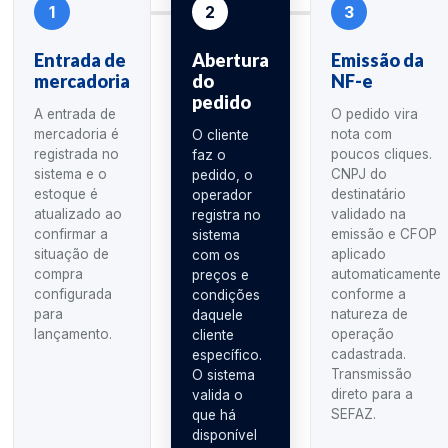
1
2
3
Entrada de
Abertura
Emissão da
mercadoria
do
NF-e
pedido
A entrada de
O pedido vira
mercadoria é
nota com
O cliente
registrada no
poucos cliques.
faz o
sistema e o
CNPJ do
pedido, o
estoque é
destinatário
operador
atualizado ao
validado na
registra no
confirmar a
emissão e CFOP
sistema
situação de
aplicado
com os
compra
automaticamente
preços e
configurada
conforme a
condições
para
natureza de
daquele
lançamento.
operação
cliente
cadastrada.
específico.
Transmissão
O sistema
direto para a
valida o
SEFAZ.
que há
disponível