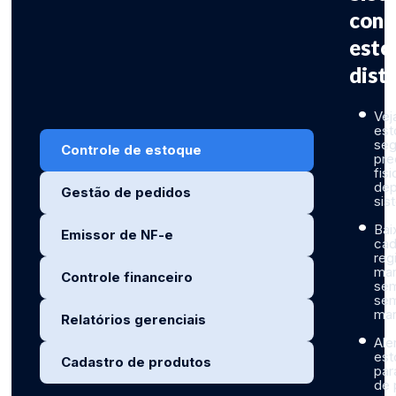
cont
esto
dist
Vej
es
seg
Controle de estoque
pre
fis
dep
Gestão de pedidos
sis
Bai
Emissor de NF-e
cad
reg
man
Controle financeiro
sem
sem
man
Relatórios gerenciais
Ale
est
Cadastro de produtos
par
de 