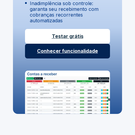
Inadimplência sob controle:
garanta seu recebimento com
cobranças recorrentes
automatizadas
Testar grátis
Conhecer funcionalidade
Sistema de gestão de
Controle de estoque
contratos
com variações de
Gestão de múltiplas unidades no
Organização e acompanhamento
Sistema conectado a bancos, e-