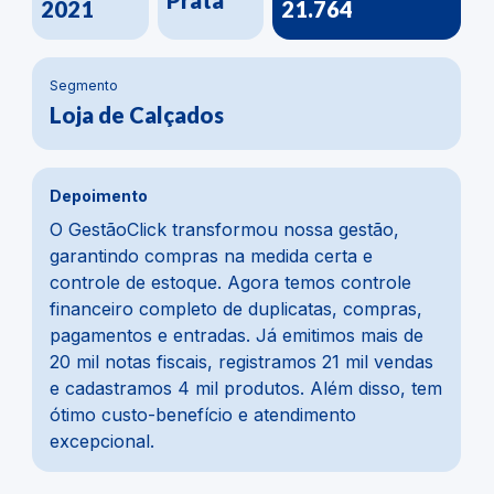
Ouro
80%
.764
2020
Segmento
Materiais de construção
Depoimento
sa gestão,
Na parte financeira, a mudança foi d
certa e
para o vinho, melhoramos cerca de
mos controle
Usávamos um ERP defasado, e com 
tas, compras,
GestãoClick tudo ficou mais dinâmico
timos mais de
automático. O módulo de pedidos e 
s 21 mil vendas
prático, e o módulo de compras é u
Além disso, tem
meus preferidos, pois importa notas, 
mento
com o financeiro e agiliza todo o pro