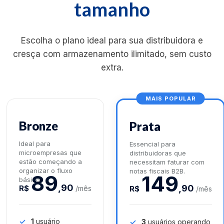
tamanho
Escolha o plano ideal para sua distribuidora e
cresça com armazenamento ilimitado, sem custo
extra.
MAIS POPULAR
Bronze
Prata
Ideal para
Essencial para
microempresas que
distribuidoras que
estão começando a
necessitam faturar com
organizar o fluxo
notas fiscais B2B.
89
149
básico.
,90
,90
R$
/mês
R$
/mês
1
usuário
3
usuários operando