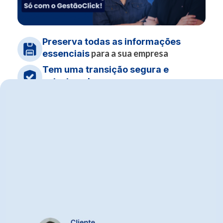
Preserva todas as informações
para a sua empresa
essenciais
Tem uma transição segura e
estruturada
migre
Conta com flexibilidade:
independente com apoio ou com
suporte especializado de ponta a
ponta
Possui confiança em começar a usar o
ERP de forma
organizada e segura
Testar grátis por 10 dias