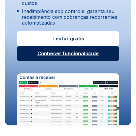
custos
Inadimplência sob controle: garanta seu
recebimento com cobranças recorrentes
automatizadas
Testar grátis
Conhecer funcionalidade
Sistema de gestão de
Controle de estoque com