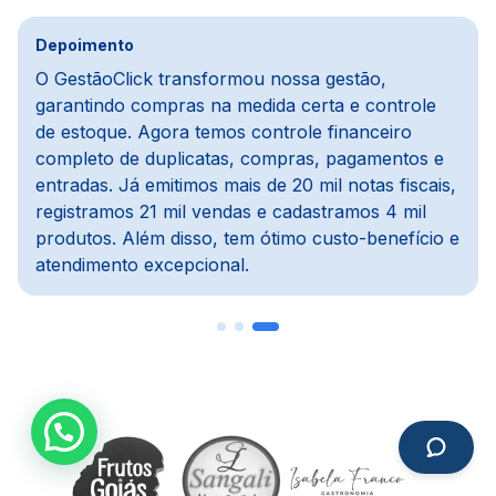
Depoimento
Na parte financeira, a mudança foi da água para
o vinho, melhoramos cerca de 80%. Usávamos
um ERP defasado, e com o GestãoClick tudo ficou
mais dinâmico e automático. O módulo de pedidos
e PDV é prático, e o módulo de compras é um
dos meus preferidos, pois importa notas, concilia
com o financeiro e agiliza todo o processo.