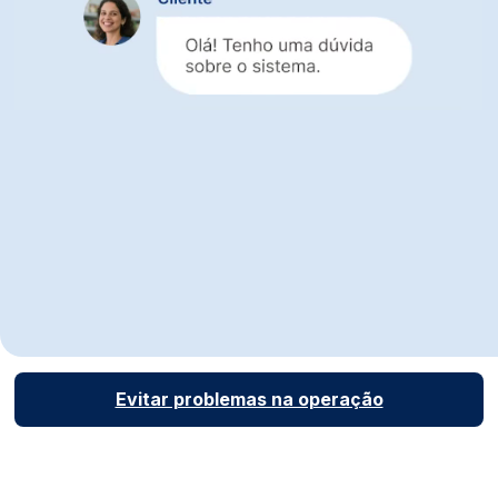
Suporte ágil e eficiente para
garantir continuidade nas
vendas
Suporte gratuito
liberado em todos os planos,
até durante o teste
Ajuda rápida
para resolver dúvidas de pedidos,
estoque e expedição no dia a dia
Atendimento com especialistas
que entendem a
operação da sua distribuidora
Evitar problemas na operação