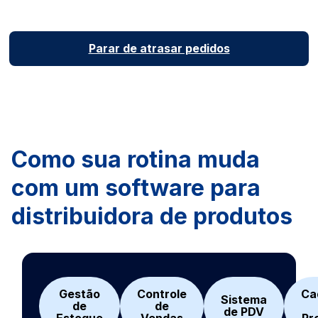
Parar de atrasar pedidos
Como sua rotina muda
com um software para
distribuidora de produtos
Gestão
Controle
Ca
Sistema
de
de
de
PDV
Estoque
Vendas
Pr