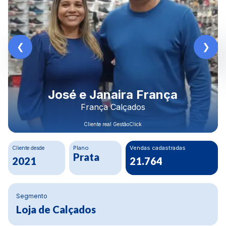
Rodrigo Morais
Construbeto Materiais LTDA
Cliente real GestãoClick
Cliente desde
Plano
Crescimento Financeiro
Ouro
80%
2020
Segmento
Materiais de construção