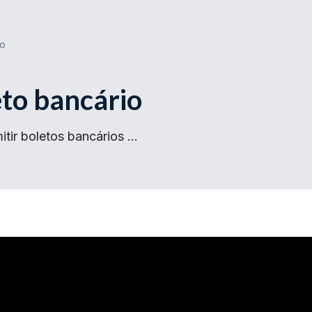
io
to bancário
itir boletos bancários …