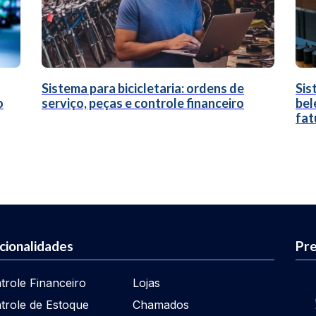
Sistema para bicicletaria: ordens de
Sis
o
serviço, peças e controle financeiro
bel
fat
cionalidades
Pre
trole Financeiro
Lojas
trole de Estoque
Chamados