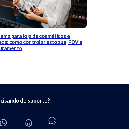
tema para loja de cosméticos e
eza: como controlar estoque, PDV e
uramento
cisando de suporte?