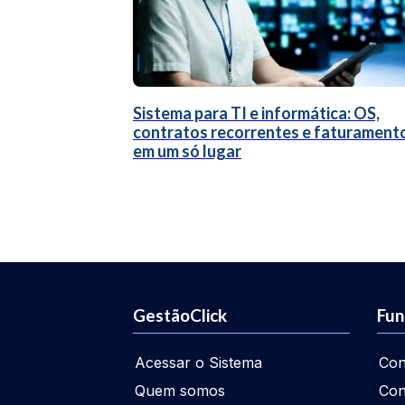
Sistema para TI e informática: OS,
contratos recorrentes e faturament
em um só lugar
GestãoClick
Fun
Acessar o Sistema
Con
Quem somos
Con