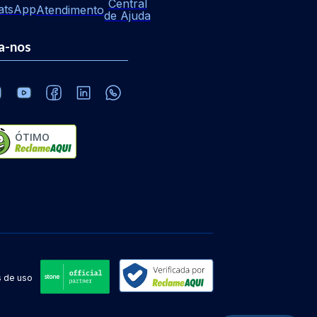
Central
atsApp
Atendimento
de Ajuda
a-nos
ÓTIMO
 de uso