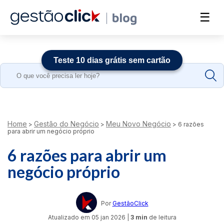
☰
Teste 10 dias grátis sem cartão
Search
for:
Home
Gestão do Negócio
Meu Novo Negócio
>
>
>
6 razões
para abrir um negócio próprio
6 razões para abrir um
negócio próprio
Por
GestãoClick
Atualizado em
05 jan 2026
|
3 min
de leitura