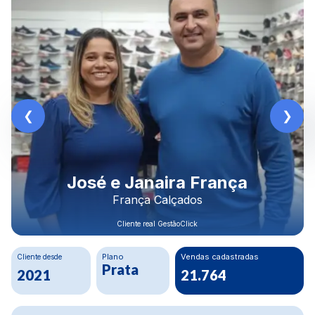
Rodrigo Morais
Construbeto Materiais LTDA
Cliente real GestãoClick
Cliente desde
Plano
Crescimento Financeiro
Ouro
80%
2020