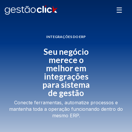
☰
INTEGRAÇÕES DO ERP
Seu negócio
merece o
melhor em
integrações
para sistema
de gestão
Conecte ferramentas, automatize processos e
mantenha toda a operação funcionando dentro do
mesmo ERP.