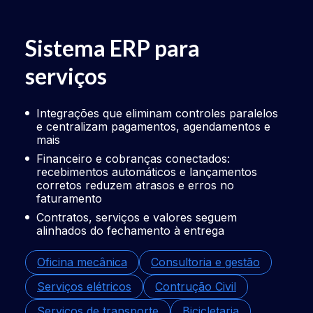
Sistema ERP para
Si
serviços
co
Integrações que eliminam controles paralelos
Se
e centralizam pagamentos, agendamentos e
ve
mais
ve
Financeiro e cobranças conectados:
In
recebimentos automáticos e lançamentos
pe
corretos reduzem atrasos e erros no
ma
faturamento
In
Contratos, serviços e valores seguem
pa
alinhados do fechamento à entrega
Lo
Oficina mecânica
Consultoria e gestão
Ta
Serviços elétricos
Contrução Civil
De
Serviços de transporte
Bicicletaria