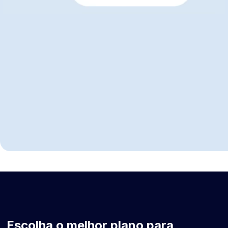
Resolução rápida de dúvidas e ajustes,
sem
travar a operação
Suporte completo para integrações, sem
custo adicional
Usar integrações sem travar
Escolha o melhor plano para