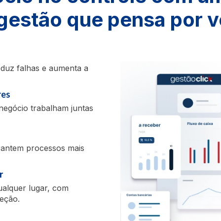
gestão que pensa por 
reduz falhas e aumenta a
res
negócio trabalham juntas
arantem processos mais
r
ualquer lugar, com
teção.