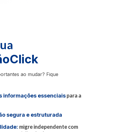
sua
ãoClick
ortantes ao mudar? Fique
para a
s informações essenciais
o segura e estruturada
migre independente com
lidade: