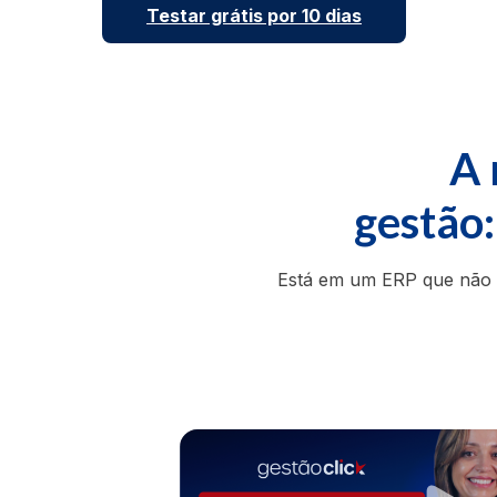
Testar grátis por 10 dias
A 
gestão
Está em um ERP que não 