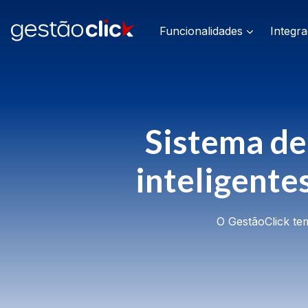
Funcionalidades
Integr
Sistema de
inteligente
O GestãoClick te