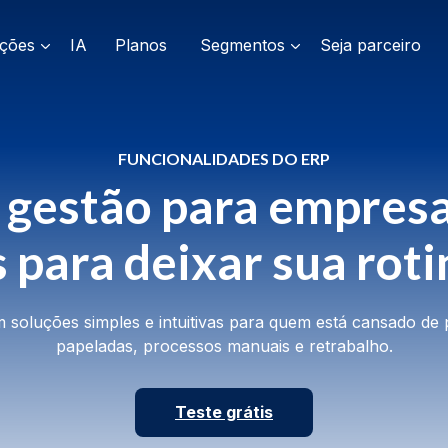
ações
IA
Planos
Segmentos
Seja parceiro
FUNCIONALIDADES DO ERP
 gestão para empresa
s para deixar sua roti
m soluções simples e intuitivas para quem está cansado de
papeladas, processos manuais e retrabalho.
Teste grátis