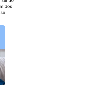
o sendo
um dos
 se