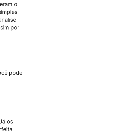
zeram o
simples:
analise
ssim por
você pode
Já os
feita