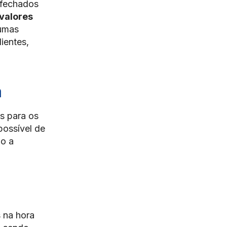
 fechados
valores
gumas
ientes,
a
s para os
possível de
do a
 na hora