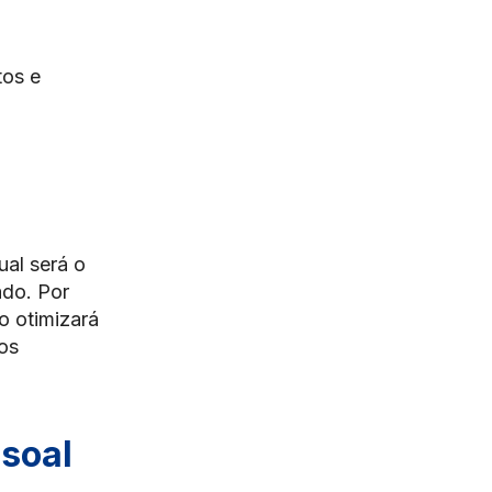
tos e
al será o
ado. Por
o otimizará
os
soal