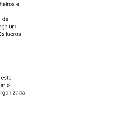
heiros e
a de
leça um
Os lucros
 este
ar o
organizada