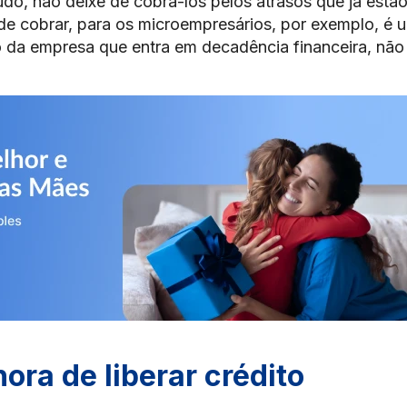
do, não deixe de cobrá-los pelos atrasos que já estã
de cobrar, para os microempresários, por exemplo, é 
o da empresa que entra em decadência financeira, não
ora de liberar crédito