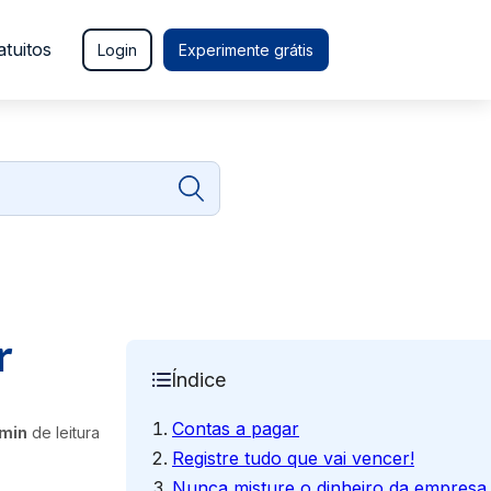
atuitos
Login
Experimente grátis
r
Índice
Contas a pagar
 min
de leitura
Registre tudo que vai vencer!
Nunca misture o dinheiro da empres