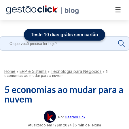
☰
Teste 10 dias grátis sem cartão
Search
for:
Home
ERP e Sistema
Tecnologia para Negócios
>
>
>
5
economias ao mudar para a nuvem
5 economias ao mudar para a
nuvem
Por
GestãoClick
Atualizado em
12 jan 2024
|
5 min
de leitura