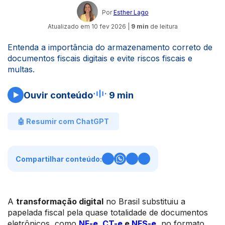
Por
Esther Lago
Atualizado em
10 fev 2026
|
9 min
de leitura
Entenda a importância do armazenamento correto de
documentos fiscais digitais e evite riscos fiscais e
multas.
Ouvir conteúdo
9 min
🤖 Resumir com ChatGPT
Compartilhar conteúdo:
A
transformação digital
no Brasil substituiu a
papelada fiscal pela quase totalidade de documentos
eletrônicos, como
NF-e
,
CT-e
e
NFS-e
, no formato