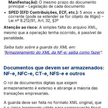
Manifestação):
O mesmo prazo do documento
principal – Legislação de cada documento
SPED (EFD Contribuições, ECF, etc.):
5 anos + ano
corrente (pode se estender se for objeto de litígio) –
Lei nº 8.212/91, Art. 32, §3º
Atenção ao risco:
A simples falta do arquivo XML,
mesmo que a operação tenha ocorrido, é passível de
penalidade.
Saiba tudo sobre a guarda do XML em:
“
Armazenamento do XML da NF-e: saiba como fazer
”.
Documentos que devem ser armazenados:
NF-e, NFC-e, CT-e, NFS-e e outros
O rol de documentos digitais que exigem
armazenamento é extenso e abrange a maioria das
transações empresariais.
A guarda deve ser feita no formato XML original, que
é o único legalmente válido para comprovação fiscal.