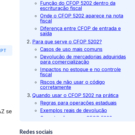
Função do CFOP 5202 dentro da
escrituração fiscal
Onde o CFOP 5202 aparece na nota
fiscal
Diferença entre CFOP de entrada e
saída
Para que serve o CFOP 5202?
Casos de uso mais comuns
GPT
Devolução de mercadorias adquiridas
para comercialização
Impactos no estoque e no controle
fiscal
Riscos de não usar o código
corretamente
Quando usar o CFOP 5202 na prática
Regras para operações estaduais
Exemplos reais de devolução
AZ se
Quando não usar o CFOP 5202
Quando utilizar o CFOP 6202 no lugar
do 5202
Redes sociais