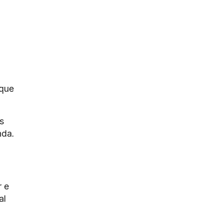
 que
s
nda.
r e
al