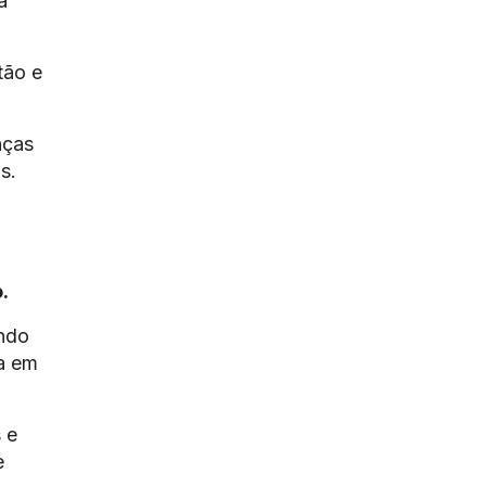
a
tão e
nças
s.
.
ando
a em
 e
e