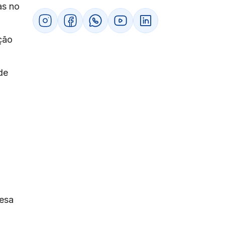
as no
Como emitir uma nota fiscal com CFOP
5202
Passo a passo da emissão
ção
Campos obrigatórios na NF-e
Documentos necessários
Como o ERP GestãoClick facilita o
de
processo
Como dar entrada em nota fiscal com CFOP
5202
Diferença entre entrada e saída
Quando usar CFOP 1202 e 1204
Ajuste de estoque
Boas práticas na conferência de
devoluções
CFOP 5202 vs outros CFOPs: diferenças
importantes
CFOP 5201 vs CFOP 5202
resa
CFOP 5411 vs CFOP 5202
CFOP 6202 vs CFOP 5202
,