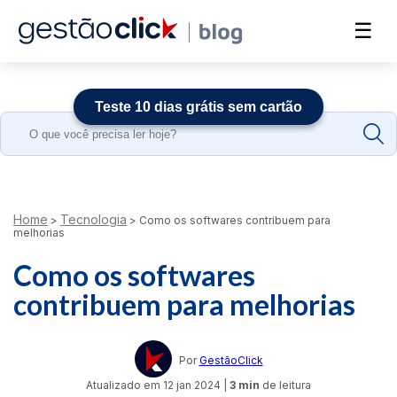
☰
Teste 10 dias grátis sem cartão
Search
for:
Home
Tecnologia
>
>
Como os softwares contribuem para
melhorias
Como os softwares
contribuem para melhorias
Por
GestãoClick
Atualizado em
12 jan 2024
|
3 min
de leitura