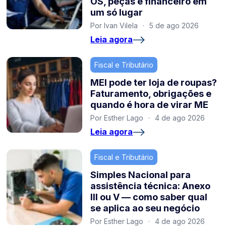
OS, peças e financeiro em
um só lugar
Por Ivan Vilela
·
5 de ago 2026
Leia agora
Fiscal e Tributário
MEI pode ter loja de roupas?
Faturamento, obrigações e
quando é hora de virar ME
Por Esther Lago
·
4 de ago 2026
Leia agora
Fiscal e Tributário
Simples Nacional para
assistência técnica: Anexo
III ou V — como saber qual
se aplica ao seu negócio
Por Esther Lago
·
4 de ago 2026