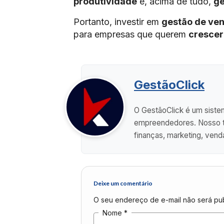
produtividade
e, acima de tudo,
ge
Portanto, investir em
gestão de ve
para empresas que querem
crescer
GestãoClick
O GestãoClick é um sistem
empreendedores. Nosso ti
finanças, marketing, vend
Deixe um comentário
O seu endereço de e-mail não será pub
Nome
*