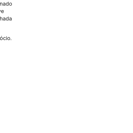
onado
ve
nhada
ócio.