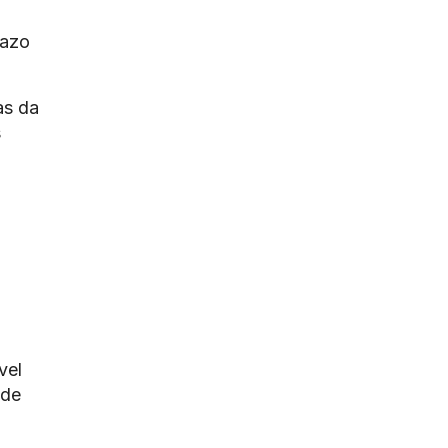
razo
as da
s
vel
 de