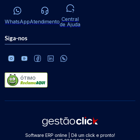
Central
WhatsApp
Atendimento
de Ajuda
Siga-nos
ÓTIMO
Software ERP online | Dê um click e pronto!