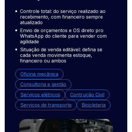
Controle total: do serviço realizado ao
Proc
recebimento, com financeiro sempre
devo
atualizado
desa
Envio de orçamentos e OS direto pro
Vend
WhatsApp do cliente para vender com
cone
agilidade
prec
Situação de venda editável: defina se
Mais
cada venda movimenta estoque,
plat
financeiro ou ambos
Gest
Oficina mecânica
Loja
Consultoria e gestão
Loja
Serviços elétricos
Contrução Civil
Depó
Serviços de transporte
Bicicletaria
Dist