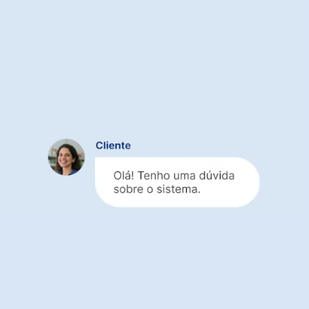
Suporte completo para
gerenciar suas vendas
em qualquer canal
Equipe pronta para te ajudar a vender
mais
em todos os canais
Atendimento ágil para não perder
nenhuma venda física ou online
Suporte completo e 100% gratuito
em
qualquer plano
T
este grátis