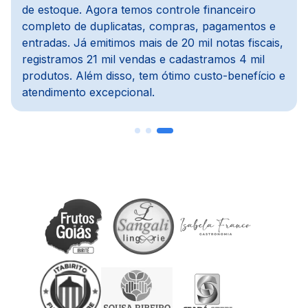
um ERP defasado, e com o GestãoClick tudo ficou
mais dinâmico e automático. O módulo de pedidos
e PDV é prático, e o módulo de compras é um
dos meus preferidos, pois importa notas, concilia
com o financeiro e agiliza todo o processo.