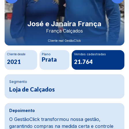
Rodrigo Morais
Construbeto Materiais LTDA
Cliente real GestãoClick
Cliente desde
Plano
Crescimento Financeiro
Ouro
80%
2020
Segmento
Materiais de construção
Depoimento
Na parte financeira, a mudança foi da água para
o vinho, melhoramos cerca de 80%. Usávamos