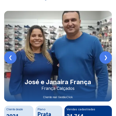
Rodrigo Morais
Construbeto Materiais LTDA
Cliente real GestãoClick
Cliente desde
Plano
Crescimento Financeiro
Ouro
80%