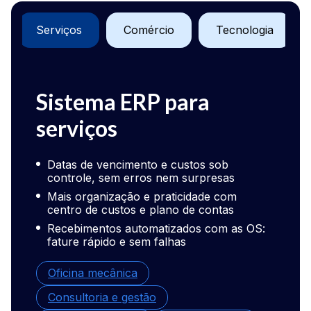
Serviços
Comércio
Tecnologia
Sistema ERP para
Sis
serviços
com
Datas de vencimento e custos sob
Cont
controle, sem erros nem surpresas
cada
Mais organização e praticidade com
Fina
centro de custos e plano de contas
abso
Recebimentos automatizados com as OS:
Veja
fature rápido e sem falhas
fina
cont
Oficina mecânica
Loja
Consultoria e gestão
Loja