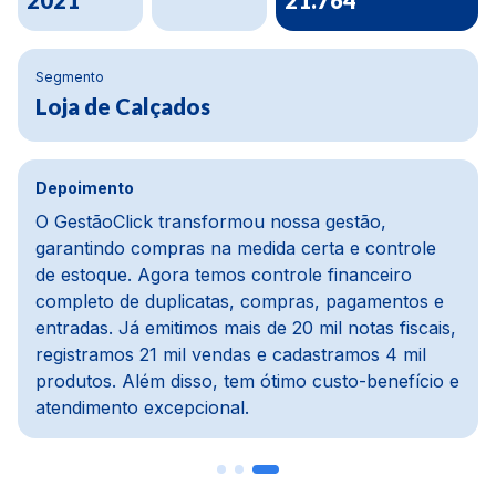
2020
Segmento
Materiais de construção
Depoimento
Na parte financeira, a mudança foi da água para
o vinho, melhoramos cerca de 80%. Usávamos
um ERP defasado, e com o GestãoClick tudo ficou
mais dinâmico e automático. O módulo de pedidos
e PDV é prático, e o módulo de compras é um
dos meus preferidos, pois importa notas, concilia
com o financeiro e agiliza todo o processo.