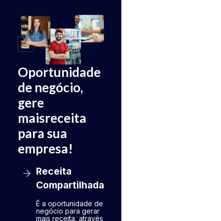
Oportunidade
de negócio,
gere
mais
receita
para sua
empresa!
Receita
Compartilhada
É a oportunidade de
negócio para gerar
mais receita, através