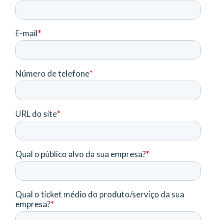
geradas através de
ideias que se
conectam. Você
pode sugerir
parcerias
relacionadas a
marketing, eventos,
benchmarking, entre
outras.
Integração
Nosso modelo de
parceria de
integração tem o
intuito de
disponibilizar e
receber soluções
complementares ao
nosso sistema, que
possam contribuir
para uma melhor
experiência dos
nossos clientes e
dos nossos
parceiros.