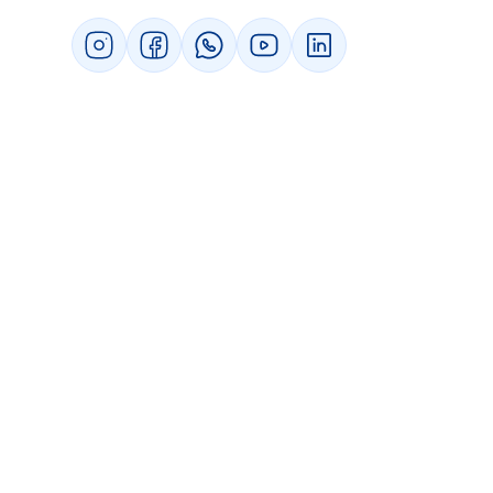
4. Faça um piloto
5. Ajuste o que for necessário
6. Comunique a mudança
7. Treine as lideranças
8. Implemente gradualmente
Conclusão