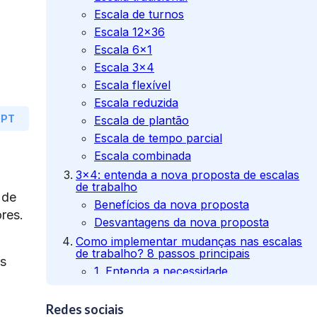
Escala de turnos
Escala 12×36
Escala 6×1
Escala 3×4
Escala flexível
Escala reduzida
GPT
Escala de plantão
Escala de tempo parcial
Escala combinada
3×4: entenda a nova proposta de escalas
de trabalho
 de
Benefícios da nova proposta
res.
Desvantagens da nova proposta
Como implementar mudanças nas escalas
de trabalho? 8 passos principais
as
1. Entenda a necessidade
2. Ouça a equipe
3. Desenhe a nova escala
Redes sociais