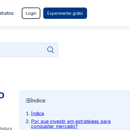
atuitos
Login
Experimente grátis
o
Índice
Índice
Por que investir em estratégias para
conquistar mercado?
leitura