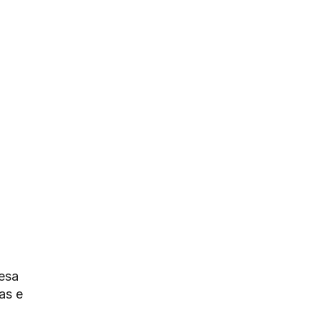
resa
as e