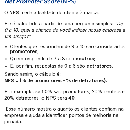
(NPS)
Net Promoter Score
O
NPS
mede a lealdade do cliente à marca.
Ele é calculado a partir de uma pergunta simples:
“De
0 a 10, qual a chance de você indicar nossa empresa a
um amigo?”
Clientes que respondem de 9 a 10 são considerados
promotores
;
Quem responde de 7 a 8 são
neutros
;
E, por fim, respostas de 0 a 6 são
detratores
.
Sendo assim, o cálculo é:
NPS = (% de promotores – % de detratores).
Por exemplo: se 60% são promotores, 20% neutros e
20% detratores, o NPS será
40
.
Esse número mostra o quanto os clientes confiam na
empresa e ajuda a identificar pontos de melhoria na
jornada.