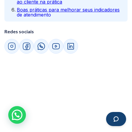
ao cliente na prática
Boas práticas para melhorar seus indicadores
de atendimento
Treinar a equipe de atendimento
Usar canais de atendimento integrados
Redes sociais
Coletar feedback constantemente
Analisar relatórios regularmente
Conclusão
Você tem mais alguma dúvida? FAQ
O que são indicadores de atendimento ao
cliente?
Por que acompanhar indicadores de
atendimento é importante?
A automação pode substituir o atendimento
humano?
Como calcular indicadores de atendimento
ao cliente?
Qual ferramenta usar para acompanhar
indicadores de atendimento?