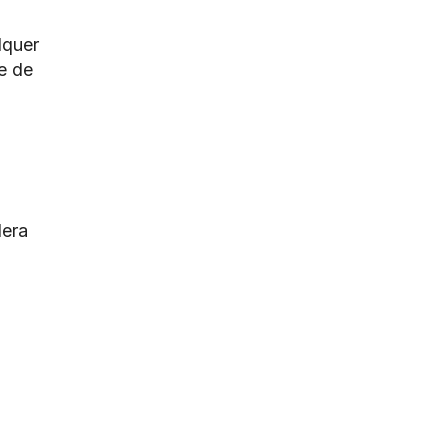
lquer
e de
lera