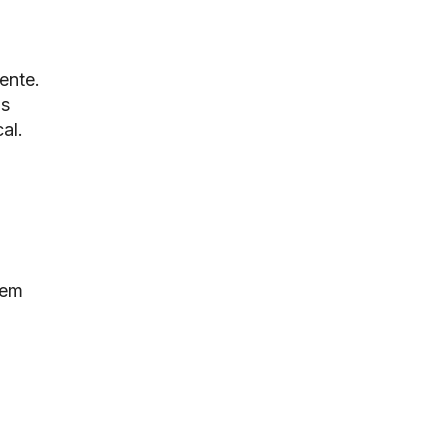
ente.
os
al.
 em