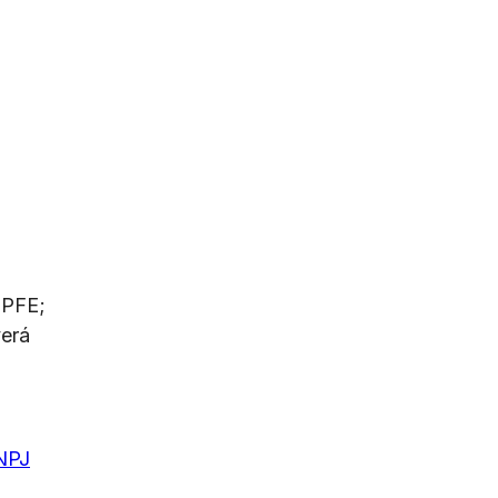
 PFE;
verá
NPJ