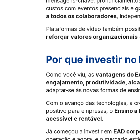
mensagens-chave, pronunciamentos d
custos com eventos presenciais e
g
a todos os colaboradores
, indepe
Plataformas de vídeo também possi
reforçar valores organizacionais
o
Por que investir n
Como você viu, as
vantagens do 
engajamento, produtividade, alc
adaptar-se às novas formas de ensin
Com o avanço das tecnologias, a cre
positivo para empresas, o
Ensino a
acessível e rentável
.
Já começou a investir em
EAD corp
operação é agora, e o mercado está