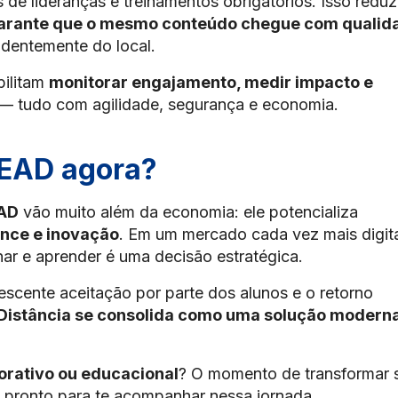
e lideranças e treinamentos obrigatórios. Isso reduz
arante que o mesmo conteúdo chegue com qualid
ndentemente do local.
bilitam
monitorar engajamento, medir impacto e
— tudo com agilidade, segurança e economia.
EAD agora?
EAD
vão muito além da economia: ele potencializa
ance e inovação
. Em um mercado cada vez mais digita
ar e aprender é uma decisão estratégica.
scente aceitação por parte dos alunos e o retorno
 Distância se consolida como uma solução moderna
orativo ou educacional
? O momento de transformar 
 pronto para te acompanhar nessa jornada.