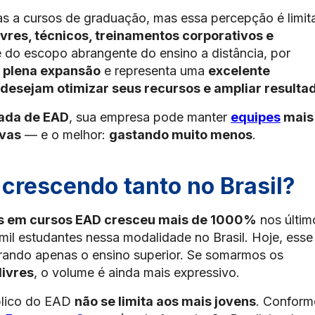
 a cursos de graduação, mas essa percepção é limit
ivres, técnicos, treinamentos corporativos e
 do escopo abrangente do ensino a distância, por
m
plena expansão
e representa uma
excelente
desejam otimizar seus recursos e ampliar resulta
rada de EAD
, sua empresa pode manter
equipes
mais
ivas
— e o melhor:
gastando muito menos
.
 crescendo tanto no Brasil?
s em cursos EAD cresceu mais de 1000%
nos últim
il estudantes nessa modalidade no Brasil. Hoje, esse
erando apenas o ensino superior. Se somarmos os
livres
, o volume é ainda mais expressivo.
blico do EAD
não se limita aos mais jovens
. Conform