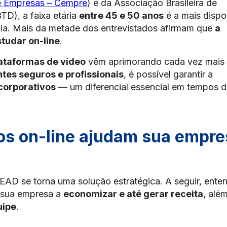
e Empresas – Cempre
) e da Associação Brasileira de
D), a faixa etária
entre 45 e 50 anos
é a mais dispo
cia. Mais da metade dos entrevistados afirmam que
a
tudar on-line
.
lataformas de vídeo
vêm aprimorando cada vez mais
tes seguros e profissionais
, é possível garantir a
corporativos
— um diferencial essencial em tempos 
os on-line ajudam sua empre
EAD se torna uma solução estratégica. A seguir, ente
 sua empresa a
economizar e até gerar receita
, alé
uipe
.