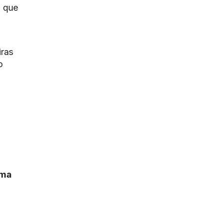
u que
iras
o
ima