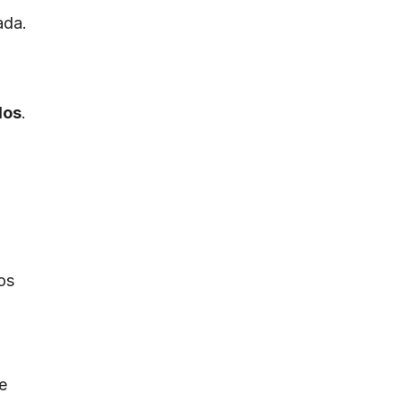
ada.
dos
.
os
e