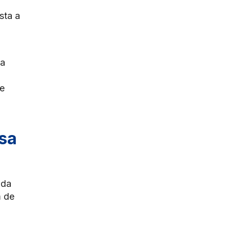
sta a
 a
de
sa
nda
m de