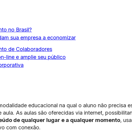
to no Brasil?
udam sua empresa a economizar
nto de Colaboradores
n-line e amplie seu público
rporativa
odalidade educacional na qual o aluno não precisa es
aula. As aulas são oferecidas via internet, possibilita
eúdo de qualquer lugar e a qualquer momento
, us
ivo com conexão.