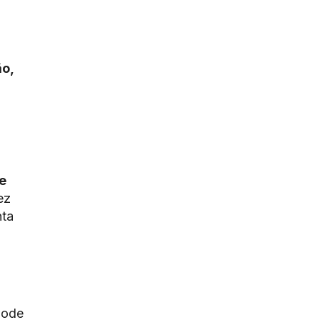
o,
e
ez
nta
ode