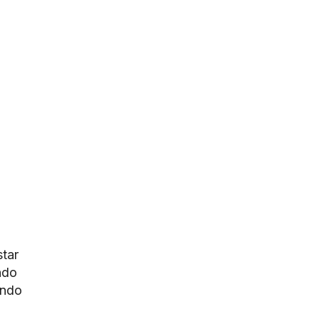
tar
ndo
ando