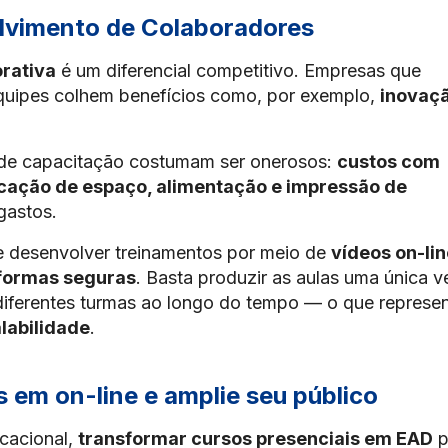
olvimento de Colaboradores
rativa
é um diferencial competitivo. Empresas que
uipes colhem benefícios como, por exemplo,
inovaçã
s de capacitação costumam ser onerosos:
custos com
ocação de espaço, alimentação e impressão de
gastos.
e desenvolver treinamentos por meio de
vídeos on-lin
formas seguras
. Basta produzir as aulas uma única v
 diferentes turmas ao longo do tempo — o que represe
labilidade
.
 em on-line e amplie seu público
ucacional,
transformar cursos presenciais em EAD
p