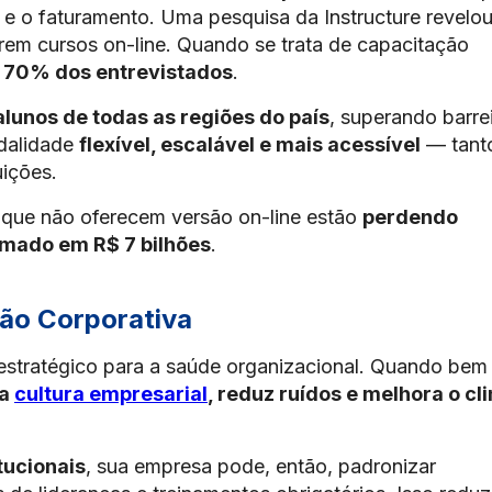
e e o faturamento. Uma pesquisa da Instructure revelo
rem cursos on-line. Quando se trata de capacitação
a
70% dos entrevistados
.
alunos de todas as regiões do país
, superando barre
odalidade
flexível, escalável e mais acessível
— tant
uições.
que não oferecem versão on-line estão
perdendo
mado em R$ 7 bilhões
.
ão Corporativa
 estratégico para a saúde organizacional. Quando bem
 a
cultura empresarial
, reduz ruídos e melhora o cl
tucionais
, sua empresa pode, então, padronizar