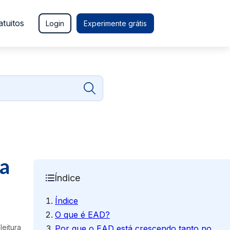
atuitos
Login
Experimente grátis
ra
Índice
Índice
O que é EAD?
leitura
Por que o EAD está crescendo tanto no