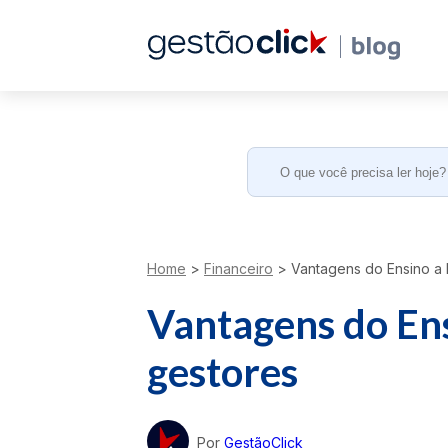
Search
for:
Home
>
Financeiro
>
Vantagens do Ensino a D
Vantagens do Ens
gestores
Por
GestãoClick