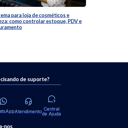
tema para loja de cosméticos e
eza: como controlar estoque, PDV e
uramento
cisando de suporte?
Central
atsApp
Atendimento
de Ajuda
a-nos