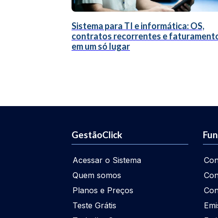
Sistema para TI e informática: OS,
contratos recorrentes e faturament
em um só lugar
GestãoClick
Fun
Acessar o Sistema
Con
Quem somos
Con
Planos e Preços
Con
Teste Grátis
Emi