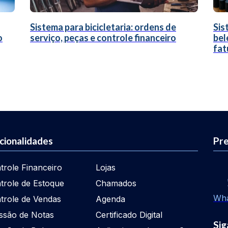
Sistema para bicicletaria: ordens de
Sis
o
serviço, peças e controle financeiro
bel
fat
cionalidades
Pre
trole Financeiro
Lojas
trole de Estoque
Chamados
Wh
trole de Vendas
Agenda
ssão de Notas
Certificado Digital
Sig