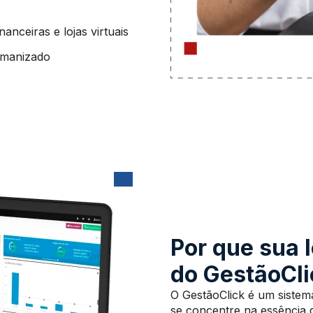
nanceiras e lojas virtuais
umanizado
Por que sua l
do GestãoCl
O GestãoClick é um sistem
se concentre na essência 