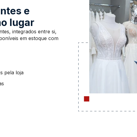
entes e
o lugar
es, integrados entre si,
sponíveis em estoque com
s pela loja
as