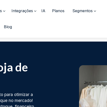
s
Integrações
IA
Planos
Segmentos
Blog
oja de
o para otimizar a
aque no mercado!
stoque, financeiro