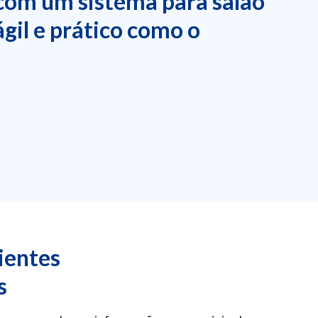
com um sistema para salão
gil e prático como o
ientes
s