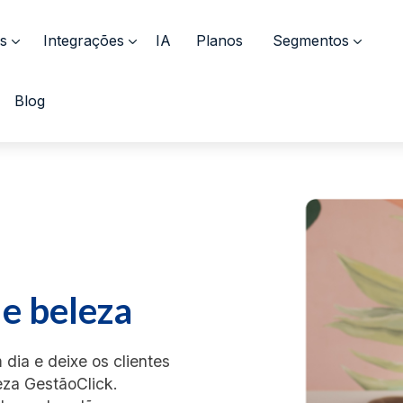
s
Integrações
IA
Planos
Segmentos
Blog
de beleza
dia e deixe os clientes
eza GestãoClick.