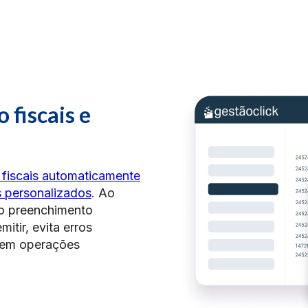
 fiscais e
 fiscais automaticamente
s personalizados
. Ao
 o preenchimento
itir, evita erros
 em operações