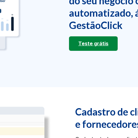
do seu negócio 
automatizado, á
GestãoClick
Teste grátis
Cadastro de cl
e fornecedore