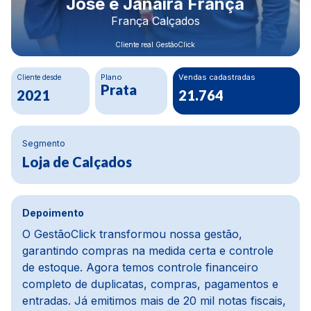
Rodrigo Morais
Construbeto Materiais LTDA
Cliente real GestãoClick
Cliente desde
Plano
Crescimento Financeiro
Ouro
80%
2020
Segmento
Materiais de construção
Depoimento
Na parte financeira, a mudança foi da água para
o vinho, melhoramos cerca de 80%. Usávamos
um ERP defasado, e com o GestãoClick tudo ficou
mais dinâmico e automático. O módulo de pedidos
e PDV é prático, e o módulo de compras é um