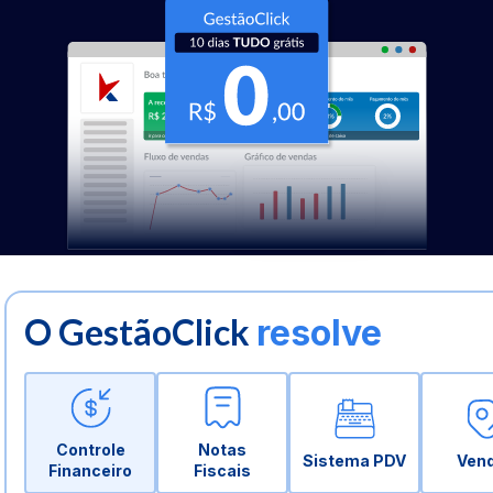
O GestãoClick
resolve
Controle
Notas
Sistema PDV
Ven
Financeiro
Fiscais