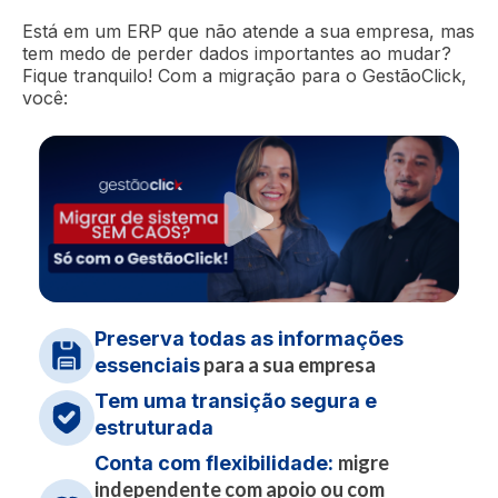
Integração com todas as funcionalidades
Testar grátis
Testar grátis
mínimo para evitar faltas e desperdícios
e principais plataformas de pagamento e
Está em um ERP que não atende a sua empresa, mas
Testar grátis
Testar grátis
Conhecer funcionalidade
Conhecer funcionalidade
Conhecer funcionalidade
venda online
Testar grátis
tem medo de perder dados importantes ao mudar?
Conhecer funcionalidade
Conhecer funcionalidade
Testar grátis
Fique tranquilo! Com a migração para o GestãoClick,
Conhecer funcionalidade
Conhecer funcionalidade
você:
Conhecer funcionalidade
Testar grátis
Conhecer funcionalidade
Conhecer funcionalidade
Preserva todas as informações
para a sua empresa
essenciais
Tem uma transição segura e
estruturada
migre
Conta com flexibilidade:
independente com apoio ou com