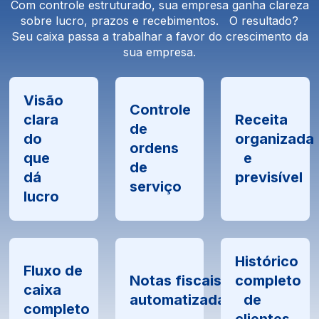
Com controle estruturado, sua empresa ganha clareza
sobre lucro, prazos e recebimentos. O resultado?
Seu caixa passa a trabalhar a favor do crescimento da
sua empresa.
Visão
Controle
clara
Receita
de
do
organizada
ordens
que
e
de
dá
previsível
serviço
lucro
Histórico
Fluxo de
Notas fiscais
completo
caixa
automatizadas
de
completo
clientes