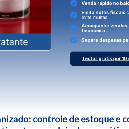
Venda rápido no balc
Emita notas fiscais
c
evite multas
Acompanhe vendas, 
financeira
Separe despesas pes
Testar grátis por 10 
nizado: controle de estoque e c