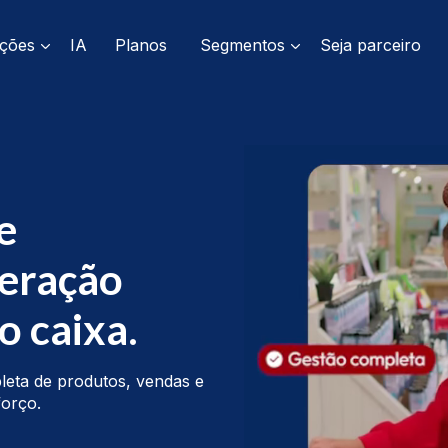
ações
IA
Planos
Segmentos
Seja parceiro
e
peração
o caixa.
pleta de produtos, vendas e
forço.