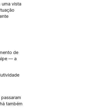
 uma vista
ituação
ente
amento de
uipe — a
dutividade
s passaram
, há também