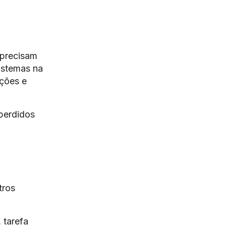
 precisam
istemas na
ações e
perdidos
tros
 tarefa