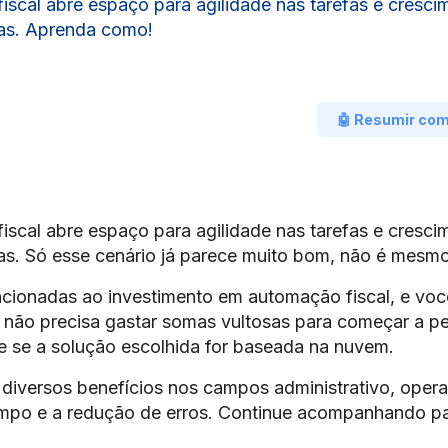
iscal abre espaço para agilidade nas tarefas e cresci
as. Aprenda como!
🤖 Resumir co
iscal abre espaço para agilidade nas tarefas e cresci
s. Só esse cenário já parece muito bom, não é mesm
acionadas ao investimento em automação fiscal, e voc
não precisa gastar somas vultosas para começar a p
e se a solução escolhida for baseada na nuvem.
diversos benefícios nos campos administrativo, opera
empo e a redução de erros. Continue acompanhando pa