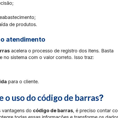
cisão;
reabastecimento;
aída de produtos.
no atendimento
rras
acelera o processo de registro dos itens. Basta
e no sistema com o valor correto. Isso traz:
ida
para o cliente.
e o uso do código de barras
?
as vantagens do
código de barras
, é preciso contar c
ntegre todas essas informações e transforme os dado