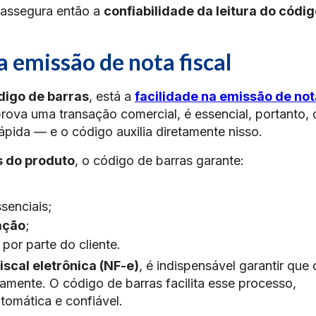
) assegura então a
confiabilidade da leitura do códi
a emissão de nota fiscal
digo de barras
, está a
facilidade na emissão de not
va uma transação comercial, é essencial, portanto, 
rápida — e o código auxilia diretamente nisso.
 do produto
, o código de barras garante:
senciais;
ação
;
 por parte do cliente.
fiscal eletrônica (NF-e)
, é indispensável garantir que 
mente. O código de barras facilita esse processo,
tomática e confiável.