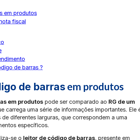
as em produtos
ota fiscal
co
e
endimento
ódigo de barras ?
em produtos
igo de barras
ras em produtos
pode ser comparado ao
RG de um
ue carrega uma série de informações importantes. Ele 
s de diferentes larguras, que correspondem a uma
mentos específicos.
iliza-se o
leitor de código de barras
, presente em