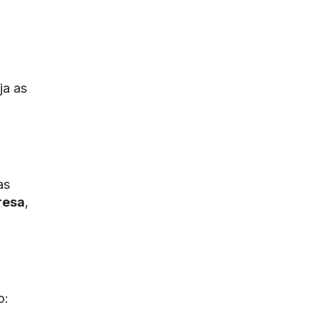
ja as
as
resa
,
o: