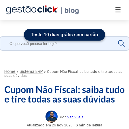
☰
Teste 10 dias grátis sem cartão
Search
for:
Home
Sistema ERP
>
>
Cupom Não Fiscal: saiba tudo e tire todas as
suas dúvidas
Cupom Não Fiscal: saiba tudo
e tire todas as suas dúvidas
Por
Ivan Vilela
Atualizado em
26 nov 2025
|
6 min
de leitura