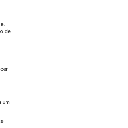
ne,
ão de
ecer
a um
se