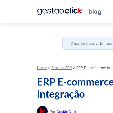
Search
for:
Home
>
Sistema ERP
>
ERP E-commerce: bene
ERP E-commerce:
integração
Por
GestãoClick