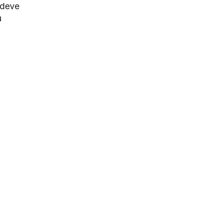
deve
u