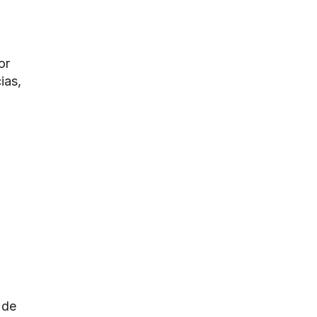
or
ias,
 de