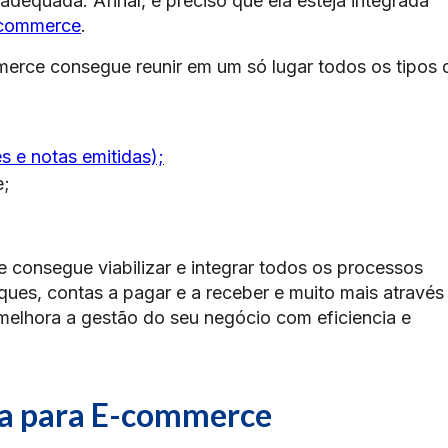
dequada. Afinal, é preciso que ela esteja integrada
-commerce
.
erce consegue reunir em um só lugar todos os tipos 
s e notas emitidas);
e;
consegue viabilizar e integrar todos os processos
oques, contas a pagar e a receber e muito mais através
e melhora a gestão do seu negócio com eficiencia e
ma para E-commerce