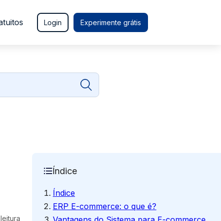
atuitos
Login
Experimente grátis
Índice
Índice
ERP E-commerce: o que é?
leitura
Vantagens do Sistema para E-commerce