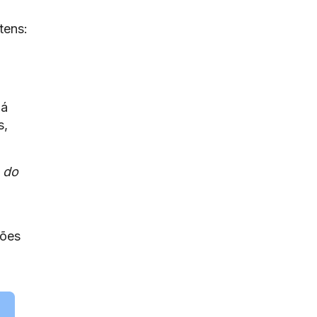
tens:
há
s,
 do
ções