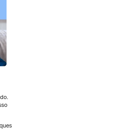
ado.
sso
oques