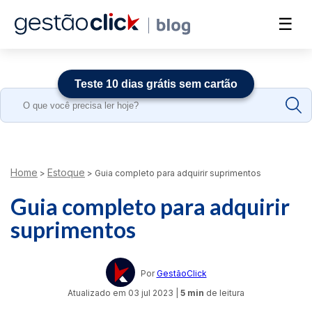
☰
Teste 10 dias grátis sem cartão
Search
for:
Home
Estoque
>
>
Guia completo para adquirir suprimentos
Guia completo para adquirir
suprimentos
Por
GestãoClick
Atualizado em
03 jul 2023
|
5 min
de leitura