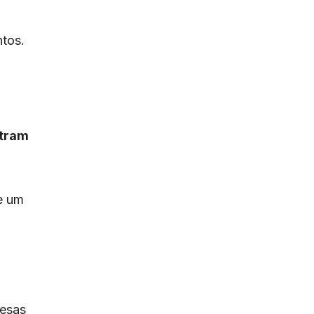
tos.
ntram
e um
pesas