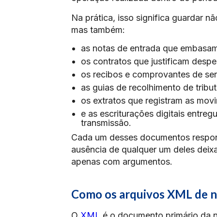
Na prática, isso significa guardar 
mas também:
as notas de entrada que embasam 
os contratos que justificam despe
os recibos e comprovantes de ser
as guias de recolhimento de tribu
os extratos que registram as mov
e as escriturações digitais entre
transmissão.
Cada um desses documentos respond
ausência de qualquer um deles deix
apenas com argumentos.
Como os arquivos XML de n
O
XML
é o documento primário da not