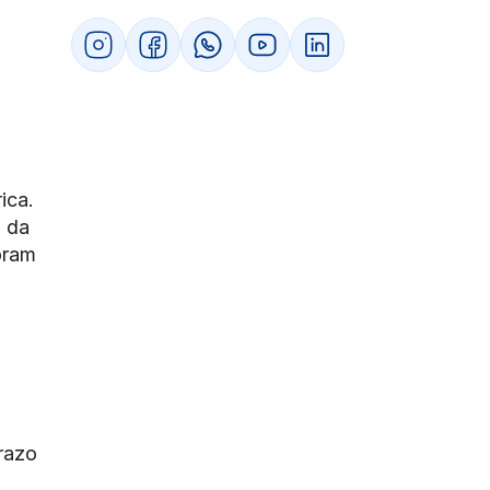
2. Documentos digitais possuem o
mesmo valor jurídico que os físicos?
3. O que fazer se a empresa perdeu
documentos de anos anteriores?
4. Como um sistema de gestão ajuda na
recuperação de dados retroativos?
5. Posso ser multado apenas por não
apresentar um documento solicitado?
ica.
u da
oram
razo