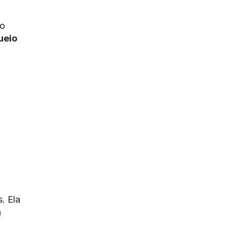
to
ueio
a
. Ela
a