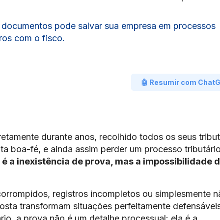
e documentos pode salvar sua empresa em processos
iros com o fisco.
🤖 Resumir com Chat
tamente durante anos, recolhido todos os seus tribu
a boa-fé, e ainda assim perder um processo tributári
 é a inexistência de prova, mas a impossibilidade 
orrompidos, registros incompletos ou simplesmente n
posta transformam situações perfeitamente defensávei
rio, a prova não é um detalhe processual: ela é a