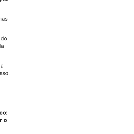
mas
 do
da
 a
esso.
co:
r o