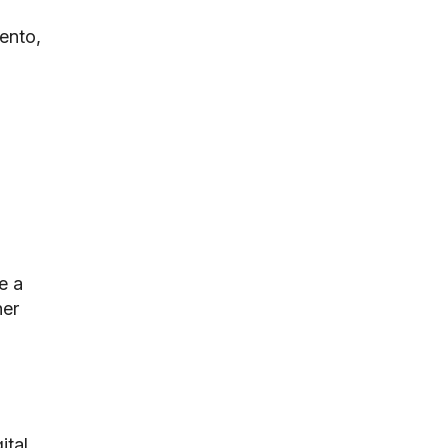
ento,
e a
her
ital