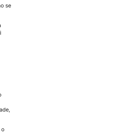
ão se
a
i
o
dade,
 o