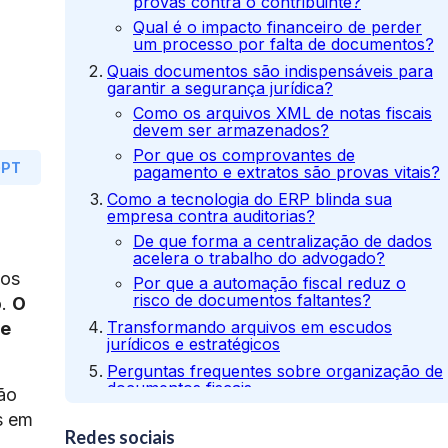
provas contra o contribuinte?
Qual é o impacto financeiro de perder
um processo por falta de documentos?
Quais documentos são indispensáveis para
garantir a segurança jurídica?
Como os arquivos XML de notas fiscais
devem ser armazenados?
Por que os comprovantes de
GPT
pagamento e extratos são provas vitais?
Como a tecnologia do ERP blinda sua
empresa contra auditorias?
De que forma a centralização de dados
acelera o trabalho do advogado?
tos
Por que a automação fiscal reduz o
risco de documentos faltantes?
o.
O
Transformando arquivos em escudos
de
jurídicos e estratégicos
Perguntas frequentes sobre organização de
documentos fiscais
ão
1. Quais documentos o fisco costuma
s em
solicitar primeiro em uma fiscalização?
Redes sociais