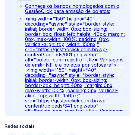
Conheça os bancos homologados com o
GestãoClick para emissão de boletos:
<img width="150" height="40"
decoding="async" style="border-style:
initial; border-width: 0px; box-sizing:
border-box; float: left; height: 40px; margin:
0px; max-width: 100%; padding: 0px;
vertical-align: top; width: 150px;"
src="https://gestaoclick.com.br/wp-
content/uploads/001.png.webp"
alt="boleto-com-registro" title="Vantagens
de emitir NF-e e boletos por software">
<img width="150" height="40"
decoding="async" style="border-style:
initial; border-width: 0px; box-sizing:
border-box; height: 40px; margin: 0px;
max-width: 100%; padding: 0px; vertical-
align: top; width: 150px;"
src="https://gestaoclick.com.br/wp-
content/uploads/341.png.webp"
alt="boleto-com-registro" title="Vantagens
de emitir NF-e e boletos por software">
<img width="150" height="40"
Redes sociais
decoding="async" style="border-style:
initial; border-width: 0px; box-sizing: