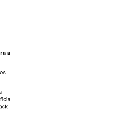
ara a
vos
a
ficia
back