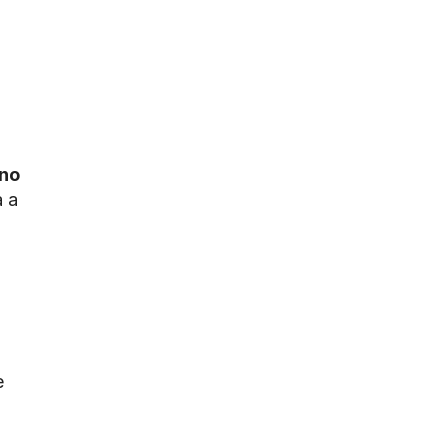
 no
a a
e