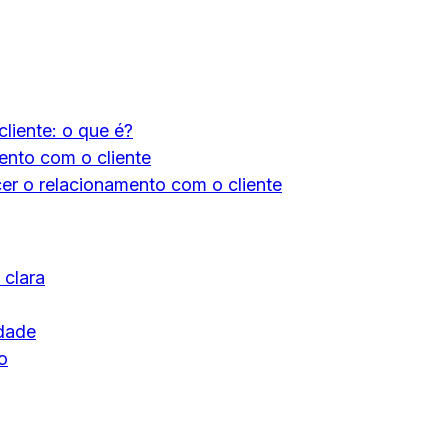
liente: o que é?
ento com o cliente
ecer o relacionamento com o cliente
clara
idade
o