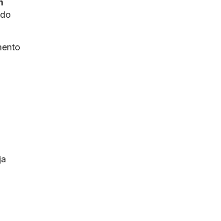
m
 do
mento
ja