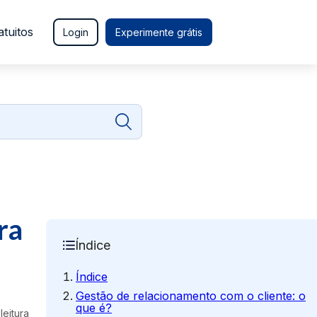
atuitos
Login
Experimente grátis
ra
Índice
Índice
Gestão de relacionamento com o cliente: o
que é?
leitura