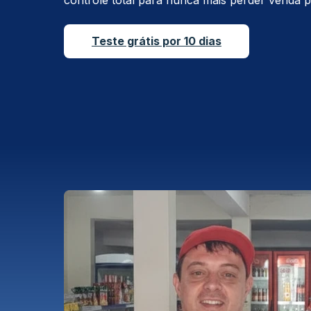
controle total para nunca mais perder venda p
Teste grátis por 10 dias