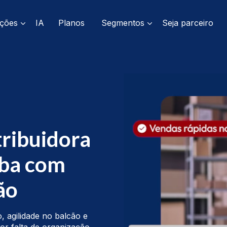
ações
IA
Planos
Segmentos
Seja parceiro
tribuidora
aba com
dão
, agilidade no balcão e