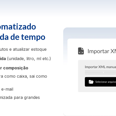
omatizado
rda de tempo
tos e atualizar estoque
dida
(unidade, litro, ml etc.)
or composição
ra como caixa, sai como
 e-mail
imizada para grandes