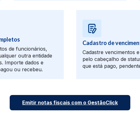
mpletos
Cadastro de vencimen
os de funcionários,
Cadastre vencimentos 
alquer outra entidade
pelo cabeçalho de statu
s. Importe dados e
que está pago, pendente
 pagou ou recebeu.
Emitir notas fiscais com o GestãoClick