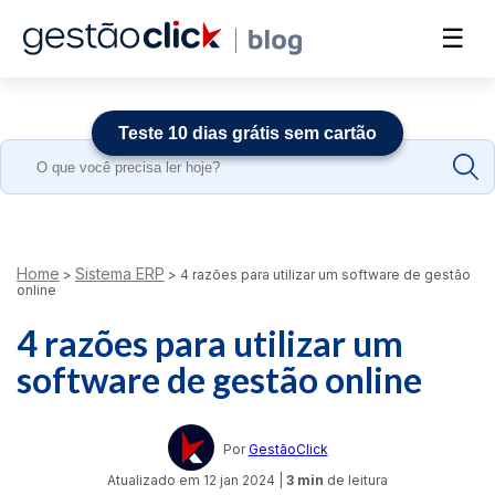
☰
Teste 10 dias grátis sem cartão
Search
for:
Home
Sistema ERP
>
>
4 razões para utilizar um software de gestão
online
4 razões para utilizar um
software de gestão online
Por
GestãoClick
Atualizado em
12 jan 2024
|
3 min
de leitura