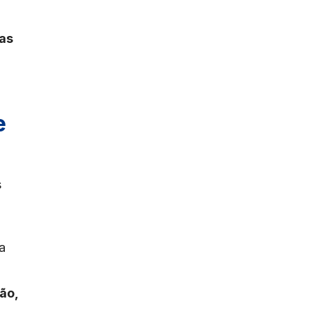
as
e
s
a
ão,