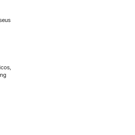
 seus
icos,
ing