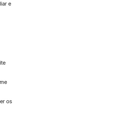
iar e
ite
ome
er os