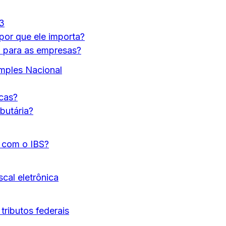
33
por que ele importa?
 para as empresas?
mples Nacional
icas?
butária?
 com o IBS?
cal eletrônica
tributos federais