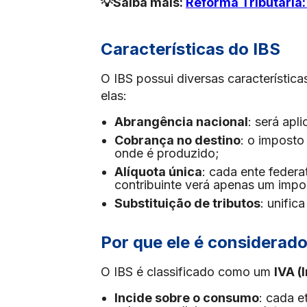
💡Saiba mais:
Reforma Tributária:
Características do IBS
O IBS possui diversas característica
elas:
Abrangência nacional
: será apl
Cobrança no destino
: o imposto
onde é produzido;
Alíquota única
: cada ente federa
contribuinte verá apenas um impo
Substituição de tributos
: unific
Por que ele é considerad
O IBS é classificado como um
IVA (
Incide sobre o consumo
: cada e