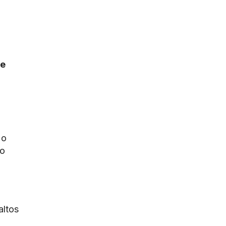
 e
 o
 o
altos