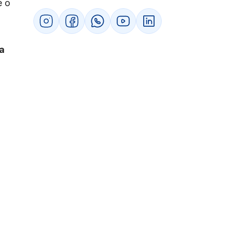
é o
Quais documentos fiscais mudam com o
IBS?
Certificado de Crédito do IBS
Como fica a emissão da nota fiscal
a
eletrônica
Diferença entre IBS e CBS
Tributos estaduais/municipais x tributos
federais
Entenda o modelo IVA Dual
Saiba como se preparar para a Reforma
Tributária
Atualize seu sistema fiscal e o ERP com
antecedência
Ajuste o mapeamento de operações e
códigos atuais
Acompanhe a regulamentação e todas
as atualizações sobre o tema