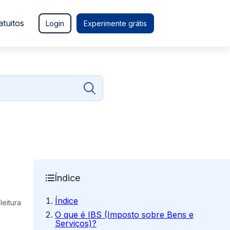
atuitos
Login
Experimente grátis
Índice
Índice
leitura
O que é IBS (Imposto sobre Bens e
Serviços)?