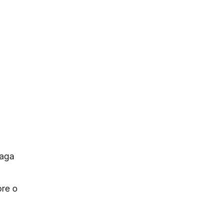
paga
ore o