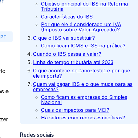
ar
Objetivo principal do IBS na Reforma
Tributária
Características do IBS
Por que ele é considerado um IVA
(Imposto sobre Valor Agregado)?
GPT
O que o IBS vai substituir?
Como ficam ICMS e ISS na prática?
Quando o IBS passa a valer?
Linha do tempo tributária até 2033
O que acontece no “ano-teste” e por que
rio
ele importa?
Quem vai pagar IBS e o que muda para as
empresas?
s e
Como ficam as empresas do Simples
Nacional
Quais os impactos para MEI?
Há setores com regras específicas?
azer
IBS aumenta ou diminui a carga tributária?
Qual será a alíquota do IBS?
Redes sociais