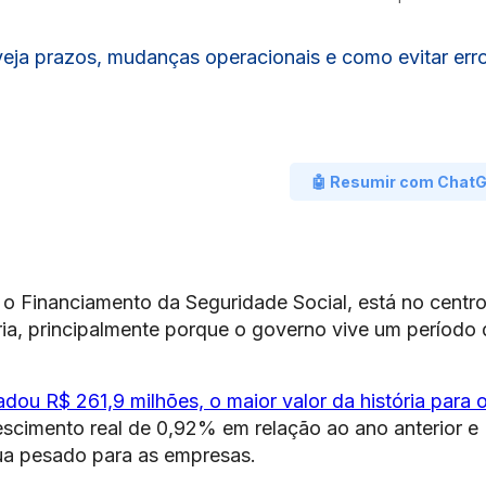
 veja prazos, mudanças operacionais e como evitar err
🤖 Resumir com Chat
a o Financiamento da Seguridade Social, está no centr
ria, principalmente porque o governo vive um período 
dou R$ 261,9 milhões, o maior valor da história para 
escimento real de 0,92% em relação ao ano anterior e
ua pesado para as empresas.