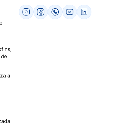
fase final da transição
e
O impacto da extinção da Cofins no Simples
Nacional e MEIs
Empresas do Simples pagam CBS?
e
Como fica o crédito para quem compra
de empresas do Simples
Vale a pena continuar no Simples após
a transição para CBS?
fins,
Gestão Financeira: créditos tributários e
 de
fluxo de caixa
O que acontece com os créditos
acumulados de Cofins
za a
A nova lógica de crédito da CBS (crédito
financeiro amplo)
Como a mudança afeta o capital de giro
e a precificação
Impactos operacionais: NF-e, ERP e Split
Payment
As mudanças obrigatórias na emissão
de notas fiscais
izada
O que é o Split Payment e como ele