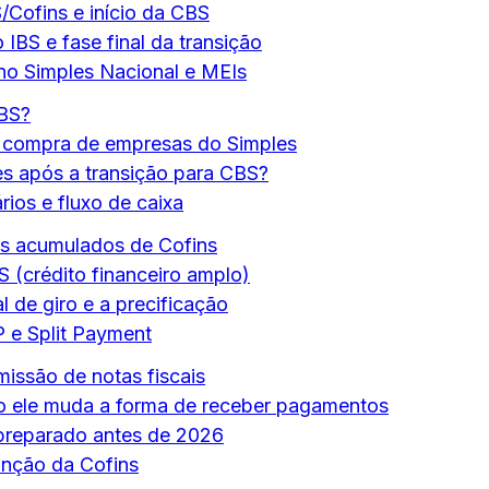
S/Cofins e início da CBS
IBS e fase final da transição
no Simples Nacional e MEIs
BS?
m compra de empresas do Simples
es após a transição para CBS?
rios e fluxo de caixa
os acumulados de Cofins
S (crédito financeiro amplo)
 de giro e a precificação
 e Split Payment
issão de notas fiscais
o ele muda a forma de receber pagamentos
 preparado antes de 2026
inção da Cofins