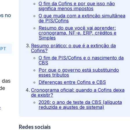
O fim da Cofins e por que isso não
significa menos impostos
os no
O que muda com a extinção simultânea
de PIS/Cofins
Resumo do que você vai aprender:
cronograma, NF-e, ERP, créditos e
Simples
Resumo prático: o que é a extinção da
GPT
Cofins?
O fim de PIS/Cofins e o nascimento da
CBS
Por que o governo está substituindo
esses tributos
o das
Diferenças entre Cofins e CBS
de
Cronograma oficial: quando a Cofins deixa
de existir?
2026: o ano de teste da CBS (alíquota
o
reduzida e ajustes de sistema)
2027: extinção definitiva do PIS/Cofins e
início da CBS
Redes sociais
2029 a 2033: integração com o IBS e