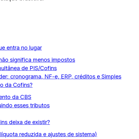
ue entra no lugar
 não significa menos impostos
ultânea de PIS/Cofins
er: cronograma, NF-e, ERP, créditos e Simples
ão da Cofins?
mento da CBS
uindo esses tributos
ns deixa de existir?
líquota reduzida e ajustes de sistema)