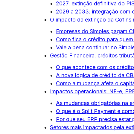
2027: extinção definitiva do PI
2029 a 2033: integração com o 
O impacto da extinção da Cofins 
Empresas do Simples pagam C
Como fica o crédito para que
Vale a pena continuar no Simpl
Gestão Financeira: créditos tributá
O que acontece com os crédit
A nova lógica de crédito da CB
Como a mudança afeta o capital
Impactos operacionais: NF-e, ERP
As mudanças obrigatórias na em
O que é o Split Payment e com
Por que seu ERP precisa estar
Setores mais impactados pela ext