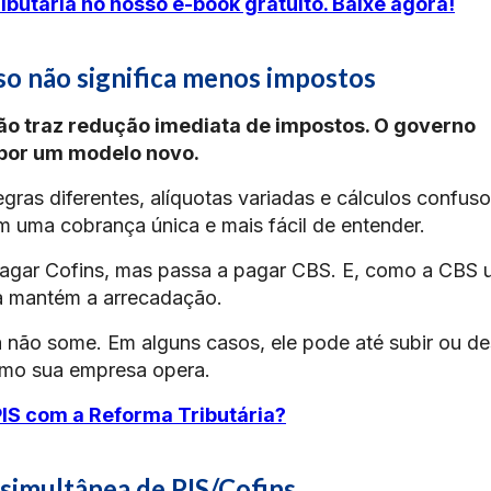
butária no nosso e-book gratuito. Baixe agora!
sso não significa menos impostos
não traz redução imediata de impostos. O governo
 por um modelo novo.
gras diferentes, alíquotas variadas e cálculos confuso
m uma cobrança única e mais fácil de entender.
pagar Cofins, mas passa a pagar CBS. E, como a CBS 
la mantém a arrecadação.
ga não some. Em alguns casos, ele pode até subir ou de
omo sua empresa opera.
IS com a Reforma Tributária?
simultânea de PIS/Cofins