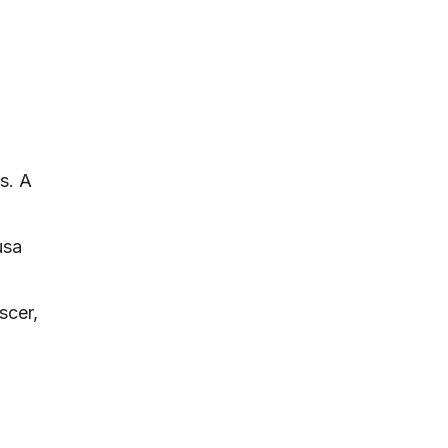
s. A
usa
scer,