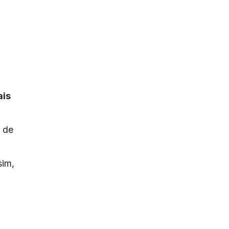
ais
o de
sim,