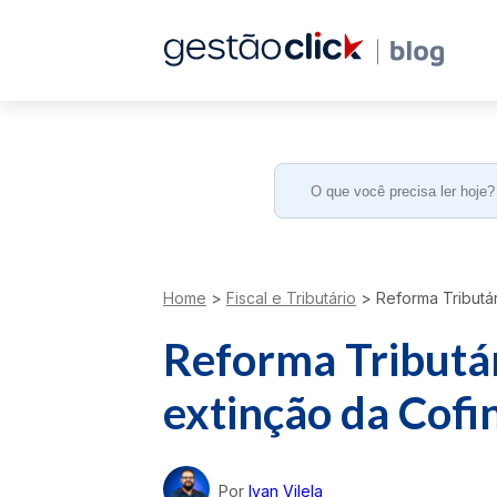
Search
for:
Home
>
Fiscal e Tributário
>
Reforma Tributár
Reforma Tributár
extinção da Cofi
Por
Ivan Vilela