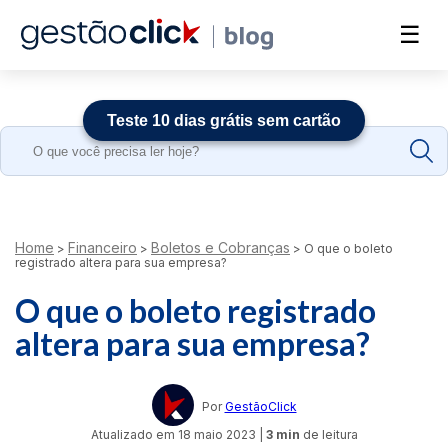
☰
Teste 10 dias grátis sem cartão
Search
for:
Home
Financeiro
Boletos e Cobranças
>
>
>
O que o boleto
registrado altera para sua empresa?
O que o boleto registrado
altera para sua empresa?
Por
GestãoClick
Atualizado em
18 maio 2023
|
3 min
de leitura