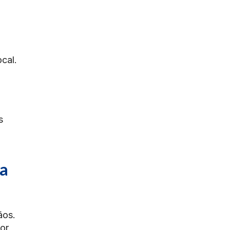
cal.
s
 a
ãos.
por