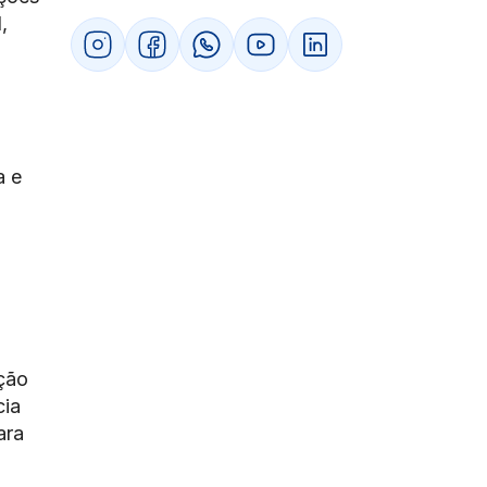
correto?
,
Qual o papel da governança digital na
transparência da partilha tributária?
Por que seu ERP e emissor de notas são
os fiscais da conformidade no novo
sistema?
Conclusão: a eficiência na repartição como
motor de crescimento para as PMEs
a e
Perguntas frequentes sobre o
funcionamento da repartição tributária no
Brasil
1. O que acontece com o dinheiro do
imposto que minha empresa paga?
2. Qual a diferença entre transferência
direta e indireta?
3. Como a Reforma Tributária vai afetar
o caixa da minha prefeitura?
ação
4. Por que a mudança para a tributação
cia
no “destino” é importante para os
ara
negócios?
5. O que é o Fundo de Participação dos