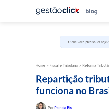
Search
for:
Home
>
Fiscal e Tributário
>
Reforma Tributár
Repartição tribut
funciona no Brasi
Por
Patricia Bis