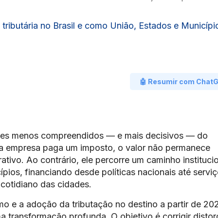
tributária no Brasil e como União, Estados e Municípi
🤖 Resumir com Chat
ilares menos compreendidos — e mais decisivos — do
uma empresa paga um imposto, o valor não permanece
tivo. Ao contrário, ele percorre um caminho instituci
pios, financiando desde políticas nacionais até servi
cotidiano das cidades.
 e a adoção da tributação no destino a partir de 20
a transformação profunda. O objetivo é corrigir disto