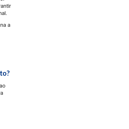
antir
al.
ina a
to?
 ao
ra