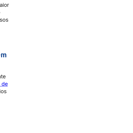
Municípios (FPM)?
aior
e
rsos
em
nte
 de
ios