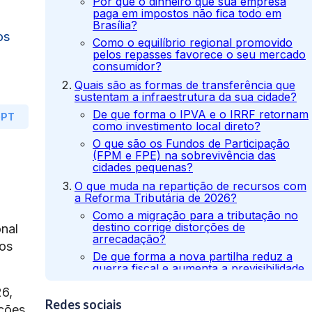
Por que o dinheiro que sua empresa
paga em impostos não fica todo em
Brasília?
os
Como o equilíbrio regional promovido
pelos repasses favorece o seu mercado
consumidor?
Quais são as formas de transferência que
sustentam a infraestrutura da sua cidade?
De que forma o IPVA e o IRRF retornam
GPT
como investimento local direto?
O que são os Fundos de Participação
(FPM e FPE) na sobrevivência das
cidades pequenas?
O que muda na repartição de recursos com
a Reforma Tributária de 2026?
Como a migração para a tributação no
destino corrige distorções de
onal
arrecadação?
ços
De que forma a nova partilha reduz a
guerra fiscal e aumenta a previsibilidade
para sua empresa?
26,
Como a tecnologia e o Comitê Gestor
Redes sociais
rções
garantem que o imposto chegue ao local