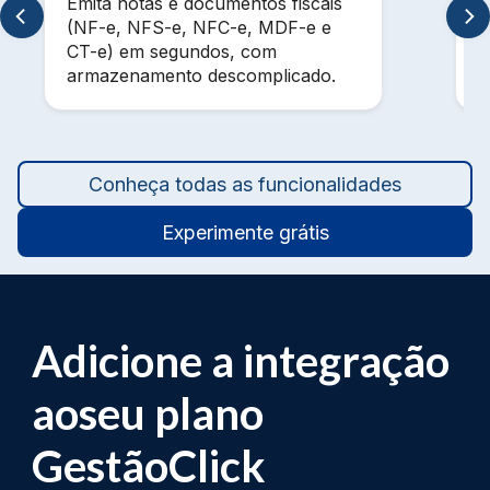
Emita notas e documentos fiscais
V
(NF-e, NFS-e, NFC-e, MDF-e e
m
CT-e) em segundos, com
t
armazenamento descomplicado.
a
Conheça todas as funcionalidades
Experimente grátis
Adicione a integração
ao
seu plano
GestãoClick