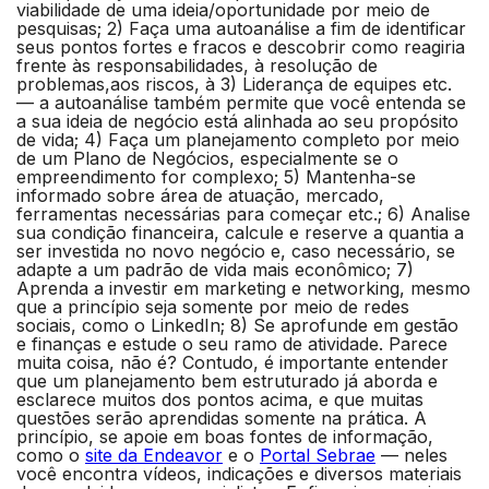
viabilidade de uma ideia/oportunidade por meio de
pesquisas; 2) Faça uma autoanálise a fim de identificar
seus pontos fortes e fracos e descobrir como reagiria
frente às responsabilidades, à resolução de
problemas,aos riscos, à 3) Liderança de equipes etc.
— a autoanálise também permite que você entenda se
a sua ideia de negócio está alinhada ao seu propósito
de vida; 4) Faça um planejamento completo por meio
de um Plano de Negócios, especialmente se o
empreendimento for complexo; 5) Mantenha-se
informado sobre área de atuação, mercado,
ferramentas necessárias para começar etc.; 6) Analise
sua condição financeira, calcule e reserve a quantia a
ser investida no novo negócio e, caso necessário, se
adapte a um padrão de vida mais econômico; 7)
Aprenda a investir em marketing e networking, mesmo
que a princípio seja somente por meio de redes
sociais, como o LinkedIn; 8) Se aprofunde em gestão
e finanças e estude o seu ramo de atividade.
Parece
muita coisa, não é? Contudo, é importante entender
que um planejamento bem estruturado já aborda e
esclarece muitos dos pontos acima, e que muitas
questões serão aprendidas somente na prática. A
princípio, se apoie em boas fontes de informação,
como o
site da Endeavor
e o
Portal Sebrae
— neles
você encontra vídeos, indicações e diversos materiais